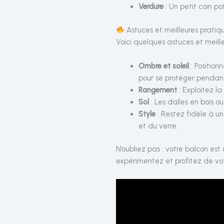
Verdure
: Un petit coin p
Astuces et meilleures pratiq
Voici quelques astuces et meille
Ombre et soleil
: Position
pour se protéger pendant
Rangement
: Exploitez l
Sol
: Les dalles en bois 
Style
: Restez fidèle à un
et du verre.
N’oubliez pas : votre balcon est 
expérimentez et profitez de vo