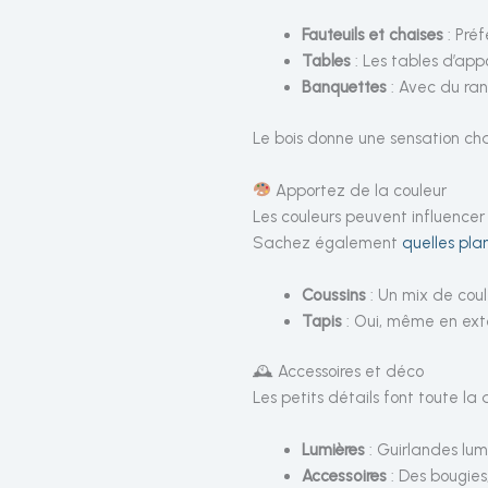
Fauteuils et chaises
: Préf
Tables
: Les tables d’app
Banquettes
: Avec du rang
Le bois donne une sensation chal
Apportez de la couleur
Les couleurs peuvent influencer
Sachez également
quelles pla
Coussins
: Un mix de cou
Tapis
: Oui, même en exté
🕰 Accessoires et déco
Les petits détails font toute la
Lumières
: Guirlandes lum
Accessoires
: Des bougies