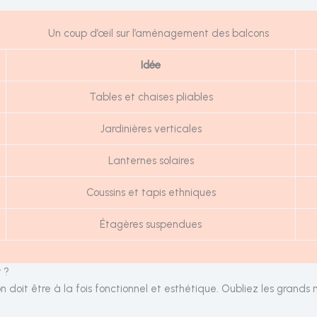
Un coup d’œil sur l’aménagement des balcons
Idée
Tables et chaises pliables
Jardinières verticales
Lanternes solaires
Coussins et tapis ethniques
Étagères suspendues
 ?
oit être à la fois fonctionnel et esthétique. Oubliez les grands m