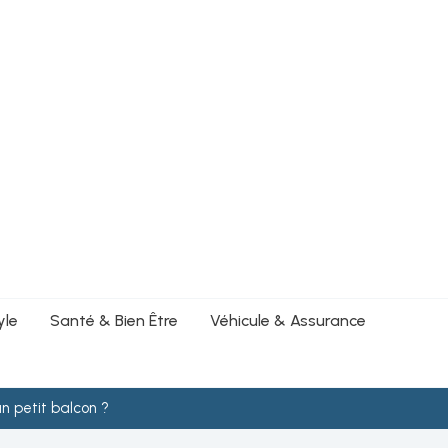
yle
Santé & Bien Être
Véhicule & Assurance
 petit balcon ?