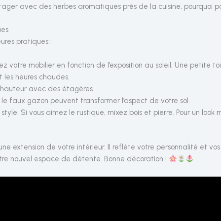
otager avec des herbes aromatiques près de la cuisine, pourquoi p
ues
ures pratiques :
nez votre mobilier en fonction de l’exposition au soleil. Une petite t
 les heures chaudes.
a hauteur avec des étagères.
ou le faux gazon peuvent transformer l’aspect de votre sol.
 style. Si vous aimez le rustique, mixez bois et pierre. Pour un lo
une extension de votre intérieur. Il reflète votre personnalité et vo
tre nouvel espace de détente. Bonne décoration !