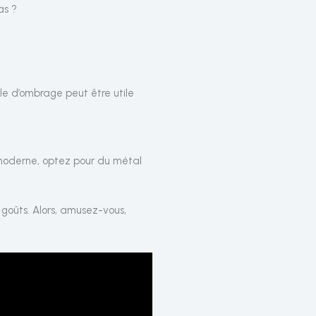
as ?
oile d’ombrage peut être utile
ok moderne, optez pour du métal
s goûts. Alors, amusez-vous,