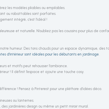
érez les modèles pliables ou empilables.
oint ou rabattables sont parfaites.
ement intégré, c’est l’idéal !
eureuse et naturelle. N’oubliez pas les coussins pour plus de confor
 notre humeur. Des tons chauds pour un espace dynamique, des ton
ntes d’intérieur sont idéales pour les débutants en jardinage
.
leurs et motifs peut rehausser l’ambiance.
rieur ! Il définit l’espace et ajoute une touche cosy.
 différence ! Pensez à Pinterest pour une pléthore d’idées déco.
ineuses ou lanternes.
, des jardinières design ou même un petit miroir mural.