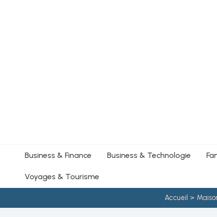
Aller
au
contenu
Business & Finance
Business & Technologie
Fa
Voyages & Tourisme
Accueil
Maiso